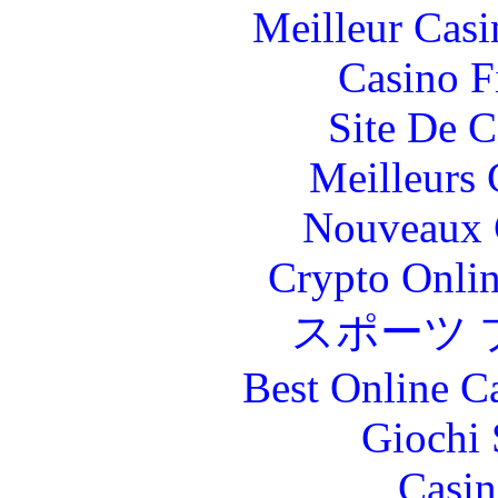
Meilleur Casi
Casino F
Site De C
Meilleurs 
Nouveaux 
Crypto Onlin
スポーツ 
Best Online C
Giochi
Casin