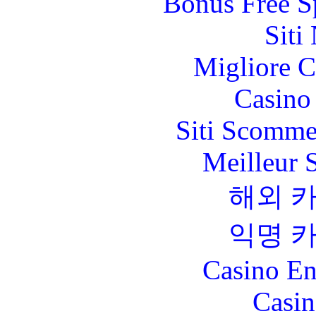
Bonus Free S
Siti
Migliore 
Casino 
Siti Scomme
Meilleur 
해외 
익명 
Casino En
Casin