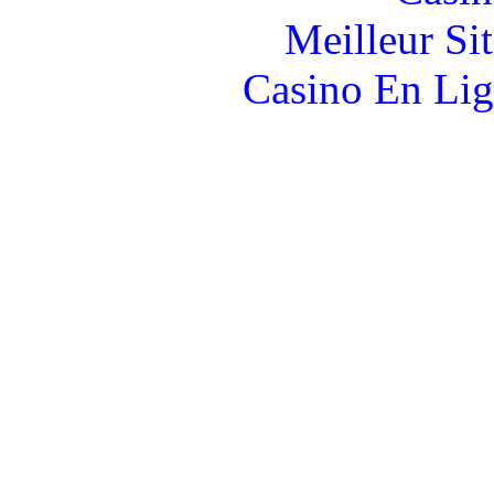
Meilleur Si
Casino En Lig