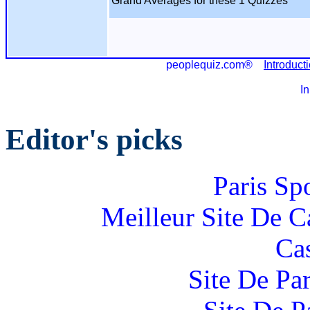
Grand Averages for these 1 Quizzes
peoplequiz.com®
Introduct
I
Editor's picks
Paris Sp
Meilleur Site De 
Ca
Site De Par