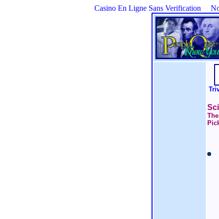
Casino En Ligne Sans Verification
No
Tri
Sci
The
Pic