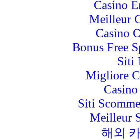
Casino E
Meilleur 
Casino O
Bonus Free S
Siti
Migliore 
Casino 
Siti Scomme
Meilleur 
해외 