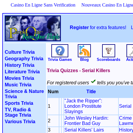
Casino En Ligne Sans Verification
Nouveaux Casino En Lign
Register
for extra features!
Culture Trivia
Geography Trivia
Trivia Games
Blog
Scoreboards
Acti
History Trivia
Trivia Quizzes - Serial Killers
Literature Trivia
Movies Trivia
For registered users
tells you you've t
Music Trivia
Science & Nature
Num
Title
Trivia
"Jack the Ripper":
Sports Trivia
1
London Prostitute
Serial 
TV, Radio &
Slayings
Stage Trivia
John Wesley Hardin:
Crime
2
Various Trivia
Frontier Bad Guy
Lawme
3
Serial Killers' Lairs
Histor