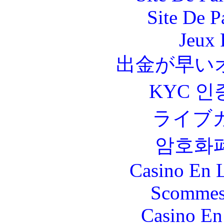
Site De P
Jeux 
出金が早い
KYC 인
ライブ
암호화
Casino En L
Scommes
Casino En