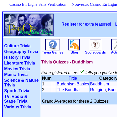
Casino En Ligne Sans Verification
Nouveaux Casino En Lign
Register
for extra features!
Culture Trivia
Geography Trivia
Trivia Games
Blog
Scoreboards
Acti
History Trivia
Trivia Quizzes - Buddhism
Literature Trivia
Movies Trivia
For registered users
tells you you've t
Music Trivia
Num
Title
Categor
Science & Nature
1
Buddhism Basics
Buddhism
Trivia
2
The Buddha
Religion
,
Bud
Sports Trivia
TV, Radio &
Stage Trivia
Grand Averages for these 2 Quizzes
Various Trivia