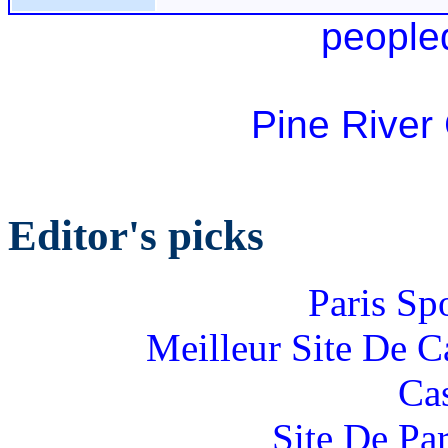
people
Pine River
Editor's picks
Paris Sp
Meilleur Site De 
Ca
Site De Par