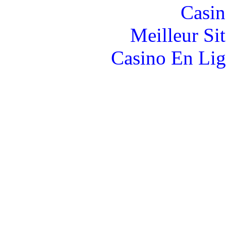
Casin
Meilleur Si
Casino En Lig