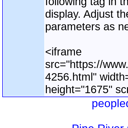
following tag in t
display. Adjust t
parameters as n
<iframe
src="https://www
4256.html" widt
height="1675" sc
people