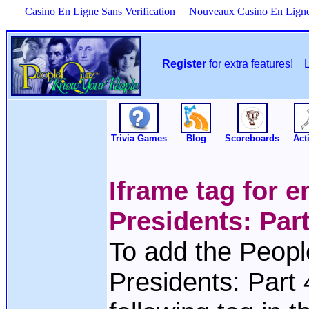
Casino En Ligne Sans Verification
Nouveaux Casino En Lign
Register
for extra features!
Trivia Games
Blog
Scoreboards
Acti
Iframe tag for e
Presidents: Part
To add the Peopl
Presidents: Part 