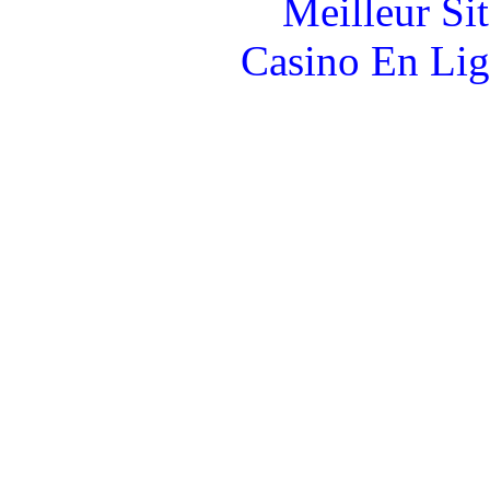
Meilleur Si
Casino En Lig