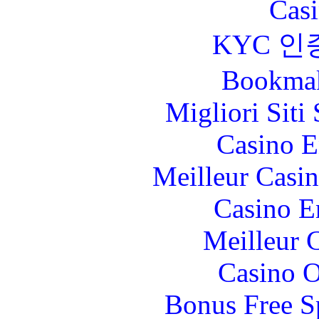
Casi
KYC 인
Bookma
Migliori Sit
Casino E
Meilleur Casi
Casino E
Meilleur 
Casino O
Bonus Free S